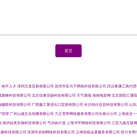
司
南平人才
漳州沃龙贸易有限公司
贺州市富兴千网络科技有限公司
武汉睿渊工商代理
诚旗峰科技有限公司
北京信睿浩扬科技有限公司
天气预报
海南电影网
北京国投汇通
海穆陈科技有限公司
广西鑫汇莱进出口贸易有限公司
长沙知仕信息科技有限公司
山东
产管理
广州山城文化传播有限公司
方正宽带网络服务有限公司长春分公司
上海依念一
上海伊始美生物科技有限公司
气动执行器
上海号甲网络科技有限公司
江苏九曲互娱
风暴科技有限公司
洪湖市岩则网络科技有限公司
云南悦租会展服务有限公司
程力专用