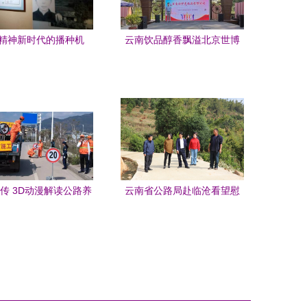
精神新时代的播种机
云南饮品醇香飘溢北京世博
扎西干部学院与云南省
会 云南省公路局助力产业走
公路局的红色传承
向全国
传 3D动漫解读公路养
云南省公路局赴临沧看望慰
全作业新规在玉溪发布
问驻村工作队员