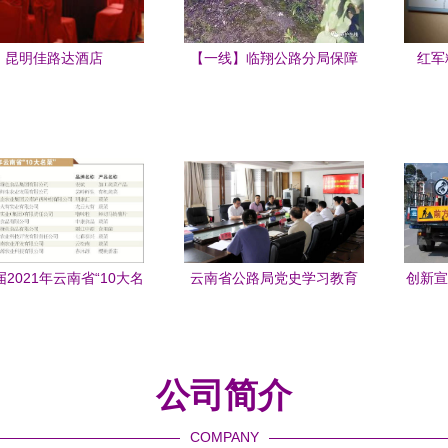
昆明佳路达酒店
【一线】临翔公路分局保障
红军
公路隧道机电设施运行安全
——
2021年云南省“10大名
云南省公路局党史学习教育
创新宣
”与绿色食品“10强企
巡回指导组深入昆明公路局
护安
、“20佳创新企业”表彰盛
开展专项检查
云南省乡村振兴成果展
公司简介
COMPANY