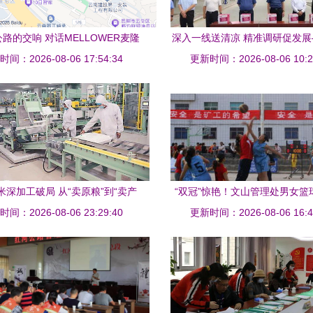
路的交响 对话MELLOWER麦隆
深入一线送清凉 精准调研促发
间：2026-08-06 17:54:34
咖啡智库店与云南省公路局
省能源化工工会、冀中能源集团
更新时间：2026-08-06 10:2
蒙古调研慰问
米深加工破局 从“卖原粮”到“卖产
“双冠”惊艳！文山管理处男女篮
间：2026-08-06 23:29:40
” 折射农业转型升级新路径
更新时间：2026-08-06 16:4
南省公路局锦标赛中双双