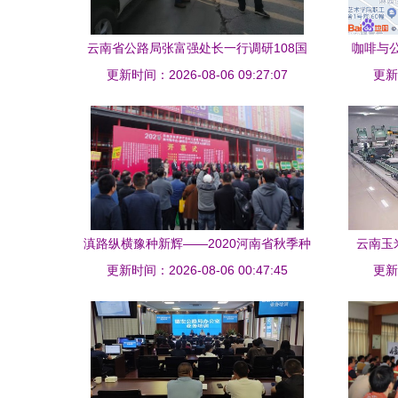
云南省公路局张富强处长一行调研108国
咖啡与公
更新时间：2026-08-06 09:27:07
道富民段安全隐患
更新时
滇路纵横豫种新辉——2020河南省秋季种
云南玉
更新时间：2026-08-06 00:47:45
子信息交流暨产品展览会侧记
更新时
品