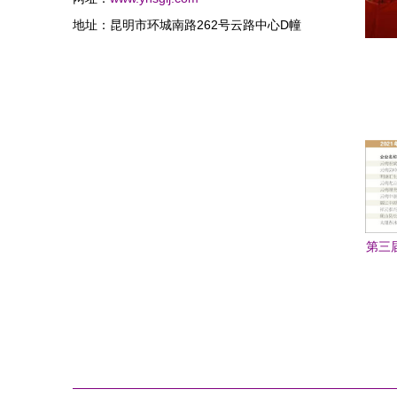
地址：昆明市环城南路262号云路中心D幢
第三届
品
业”
典暨